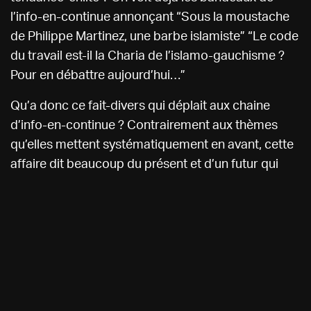
l’info-en-continue annonçant “Sous la moustache
de Philippe Martinez, une barbe islamiste” “Le code
du travail est-il la Charia de l’islamo-gauchisme ?
Pour en débattre aujourd’hui…”
Qu’a donc ce fait-divers qui déplait aux chaine
d’info-en-continue ? Contrairement aux thèmes
qu’elles mettent systématiquement en avant, cette
affaire dit beaucoup du présent et d’un futur qui
adviendra si les propriétaires de ces mêmes
Nous utilisons des cookies pour vous garantir la meilleure
chaines parviennent à leurs fins. Car, sous
expérience sur notre site web. Si vous continuez à utiliser ce site,
l’exceptionnalité de contrat d’exécution d’un
nous supposerons que vous en êtes satisfait.
Plus d'infos
syndicaliste, il a tout un monde : celui rêvé par les
I ACCEPT USE OF COOKIES
milliardaires.
J’exagère ? Peut-être. Mais tuer systématiquement