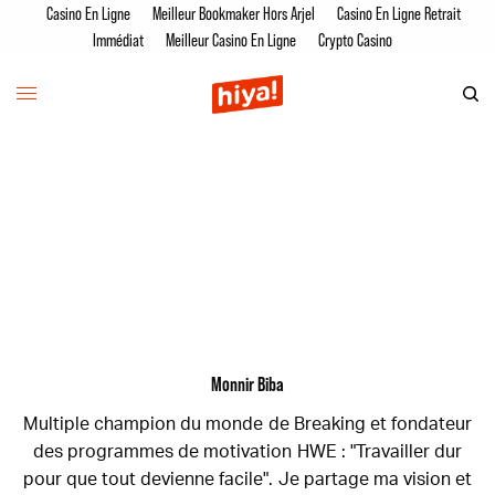
Casino En Ligne
Meilleur Bookmaker Hors Arjel
Casino En Ligne Retrait
Immédiat
Meilleur Casino En Ligne
Crypto Casino
Monnir Biba
Multiple champion du monde de Breaking et fondateur
des programmes de motivation HWE : "Travailler dur
pour que tout devienne facile". Je partage ma vision et