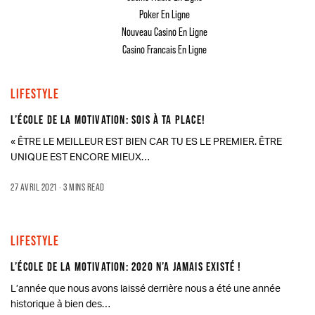
Poker En Ligne
Nouveau Casino En Ligne
Casino Francais En Ligne
LIFESTYLE
L’ÉCOLE DE LA MOTIVATION: SOIS À TA PLACE!
« ÊTRE LE MEILLEUR EST BIEN CAR TU ES LE PREMIER. ÊTRE
UNIQUE EST ENCORE MIEUX…
27 AVRIL 2021
3 MINS READ
LIFESTYLE
L’ÉCOLE DE LA MOTIVATION: 2020 N’A JAMAIS EXISTÉ !
L’année que nous avons laissé derrière nous a été une année
historique à bien des…