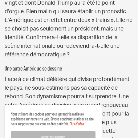
vingt et dont Donald Trump aura été le point
d’orgue. Bien malin qui saura établir un pronostic.
L’Amérique est en effet entre deux « trains ». Elle ne
se choisit pas seulement un président, mais une
identité. Confirmera-t-elle sa disparition de la
scène internationale ou redeviendra-t-elle une
référence démocratique ?
Une autre Amérique se dessine
Face à ce climat délétère qui divise profondément
le pays, ne sous-estimons pas sa capacité de
rebond. Son dynamisme pourrait surprendre. Une
autre Amérique se dessine, « un grand renouveau
en faveur de la pensée et de l’engagement pour la
Nous utilisons des cookies pour vous garantir la meilleure
expérience sur notre site web. Si vous continuez à utiliser ce site,
démocratie », assure Renaud Lassus. Le plus
nous supposerons que vous en êtes satisfait.
Plus d'infos
souvent étrangère au monde politique, cette
I ACCEPT USE OF COOKIES