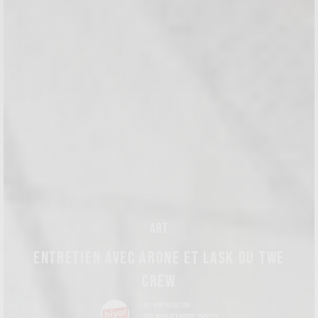
ART
ENTRETIEN AVEC ARONE ET LASK DU TWE
CREW
HIYA! RÉDACTION
BY