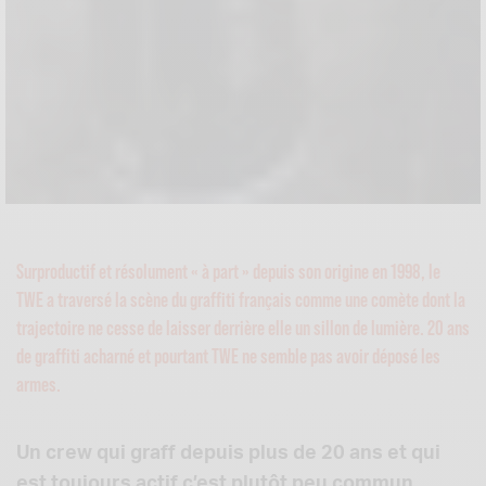
Surproductif et résolument « à part » depuis son origine en 1998, le
TWE a traversé la scène du graffiti français comme une comète dont la
trajectoire ne cesse de laisser derrière elle un sillon de lumière. 20 ans
de graffiti acharné et pourtant TWE ne semble pas avoir déposé les
armes.
Un crew qui graff depuis plus de 20 ans et qui
est toujours actif c’est plutôt peu commun.