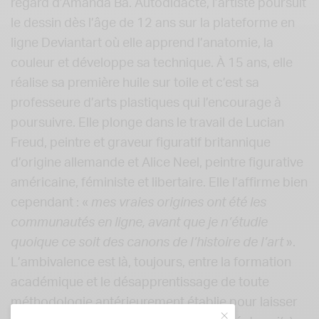
regard d’Amanda Ba. Autodidacte, l’artiste poursuit
le dessin dès l’âge de 12 ans sur la plateforme en
ligne Deviantart où elle apprend l’anatomie, la
couleur et développe sa technique. À 15 ans, elle
réalise sa première huile sur toile et c’est sa
professeure d’arts plastiques qui l’encourage à
poursuivre. Elle plonge dans le travail de Lucian
Freud, peintre et graveur figuratif britannique
d’origine allemande et Alice Neel, peintre figurative
américaine, féministe et libertaire. Elle l’affirme bien
cependant : «
mes vraies origines ont été les
communautés en ligne, avant que je n’étudie
quoique ce soit des canons de l’histoire de l’art
».
L’ambivalence est là, toujours, entre la formation
académique et le désapprentissage de toute
méthodologie antérieurement établie pour laisser