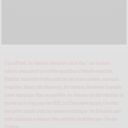
C’est officiel, les femmes remontent sur le ring ! Les boxeurs
cubains jouissent d’une solide réputation à l’échelle mondiale.
Mobilité, technicité et efficacité font de l’école cubaine, une école
singulière. Depuis des décennies, les hommes illuminent la grande
scène olympique. Mais en parallèle, les femmes ont été interdites de
monter sur le ring jusqu’en 2022. Le 5 Décembre dernier, l’institut
des sports cubain a fait une annonce historique : les Cubaines sont
enfin autorisées à reboxer ! Une véritable révolution pour l’île des
Caraïbes.