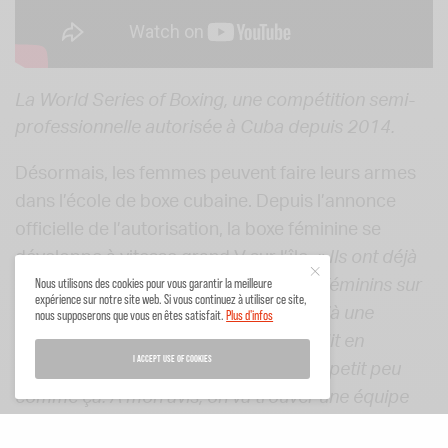
La World Series of Boxing, une compétition semi-
professionnelle autorisée à Cuba depuis 2014.
Désormais, les femmes peuvent faire leurs armes
dans l’école de boxe cubaine. Depuis l’annonce
officielle de l’autorisation, la boxe féminine se
développe à vitesse grand V sur l’île. «
Ils ont déjà
Nous utilisons des cookies pour vous garantir la meilleure
organisé les championnats nationaux féminins sur
expérience sur notre site web. Si vous continuez à utiliser ce site,
les catégories olympiques et ils ont déjà une
nous supposerons que vous en êtes satisfait.
Plus d'infos
soixantaine de féminines. C’était interdit en
I ACCEPT USE OF COOKIES
compétition mais elles pratiquaient un petit peu
comme ça. A mon avis, on va trouver une équipe
assez compétitive assez rapidement.
» déclare