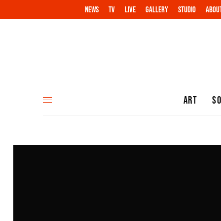
NEWS
TV
LIVE
GALLERY
STUDIO
ABOU
ART
S