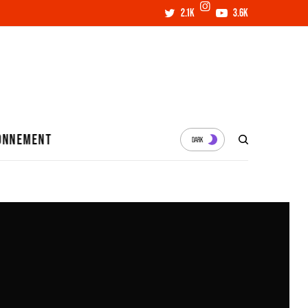
2.1K
3.6K
ONNEMENT
DARK