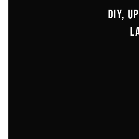
DIY, U
L