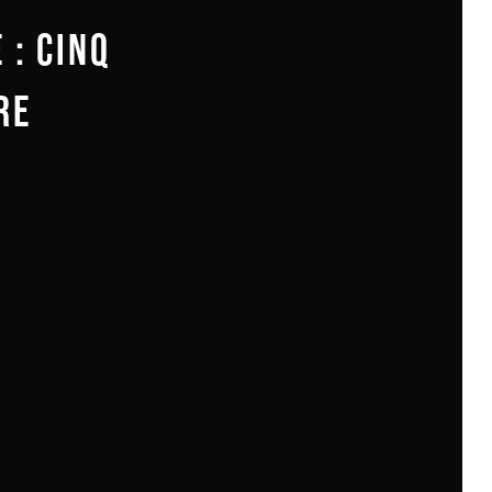
 : CINQ
RE