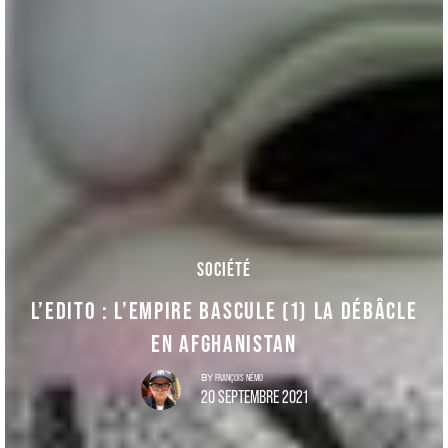
SOCIÉTÉ
L’EDITO : L’EMPIRE BASCULE (1) LA DÉBÂCLE
EN AFGHANISTAN
FRANÇOIS NÉMO
BY
20 SEPTEMBRE 2021