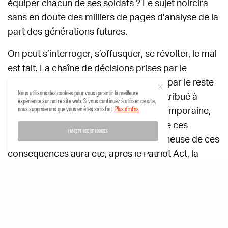
équiper chacun de ses soldats ? Le sujet noircira
sans en doute des milliers de pages d’analyse de la
part des générations futures.
On peut s’interroger, s’offusquer, se révolter, le mal
est fait. La chaîne de décisions prises par le
gouvernement américain et cautionné par le reste
Nous utilisons des cookies pour vous garantir la meilleure
de l’Occident après les attentats a contribué à
expérience sur notre site web. Si vous continuez à utiliser ce site,
nous supposerons que vous en êtes satisfait.
Plus d'infos
construire la société occidentale contemporaine,
et nous vivons aujourd’hui au rythme de ces
I ACCEPT USE OF COOKIES
errances. La première et la plus vertigineuse de ces
conséquences aura été, après le Patriot Act, la
mise sous surveillance de la planète entière à
travers l’œil de la NSA et des nombreuses
organisations publiques ou privées qui lui ont
succédé. Les mensonges assumés sur les armes
de destruction massive en Irak et sur le