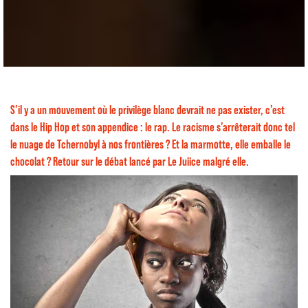
S’il y a un mouvement où le privilège blanc devrait ne pas exister, c’est
dans le Hip Hop et son appendice : le rap. Le racisme s’arrêterait donc tel
le nuage de Tchernobyl à nos frontières ? Et la marmotte, elle emballe le
chocolat ? Retour sur le débat lancé par Le Juiice malgré elle.