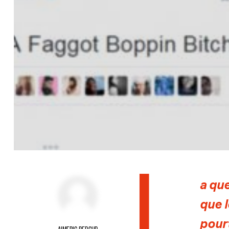
L
a que
que 
pour