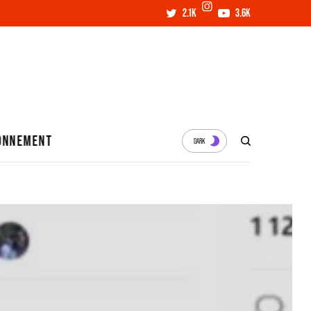
2.1K
3.6K
ONNEMENT
DARK