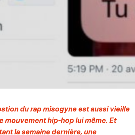
stion du rap misogyne est aussi vieille
le mouvement hip-hop lui même. Et
tant la semaine dernière, une