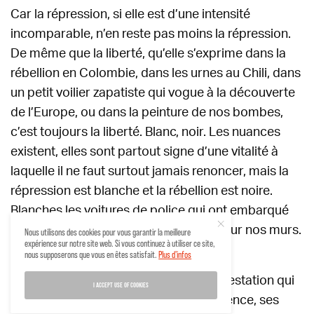
Car la répression, si elle est d’une intensité
incomparable, n’en reste pas moins la répression.
De même que la liberté, qu’elle s’exprime dans la
rébellion en Colombie, dans les urnes au Chili, dans
un petit voilier zapatiste qui vogue à la découverte
de l’Europe, ou dans la peinture de nos bombes,
c’est toujours la liberté. Blanc, noir. Les nuances
existent, elles sont partout signe d’une vitalité à
laquelle il ne faut surtout jamais renoncer, mais la
répression est blanche et la rébellion est noire.
Blanches les voitures de police qui ont embarqué
nos artistes. Noires les lignes tracées sur nos murs.
Nous utilisons des cookies pour vous garantir la meilleure
expérience sur notre site web. Si vous continuez à utiliser ce site,
nous supposerons que vous en êtes satisfait.
Plus d'infos
Blacklines donc, collectif d’artistes qui
accompagne les mouvements de protestation qui
I ACCEPT USE OF COOKIES
partout surgissent. En trois ans d’existence, ses