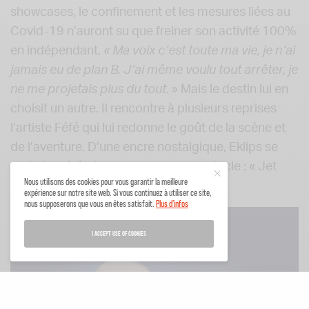
showcases, le confinement et les mesures liées au
Covid-19 n’auront su que freiner son activité 100%
en indépendant.
« Ma voix c’est toute ma vie, je n’ai
jamais eu de plan B. J’ai même voulu tout arrêter, je
ne me projetais plus du tout
. » Mais le destin lui en
choisit un autre. Il rencontre à plusieurs reprises
l’artiste Féfé qui lui redonne le goût de la scène et
de l’aventure. D’une encre nostalgique, Eklips se
met alors à écrire son nouveau spectacle : « Jet
Nous utilisons des cookies pour vous garantir la meilleure
Lag».
expérience sur notre site web. Si vous continuez à utiliser ce site,
nous supposerons que vous en êtes satisfait.
Plus d'infos
I ACCEPT USE OF COOKIES