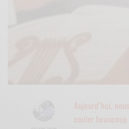
Aujourd’hui, nou
couler beaucoup 