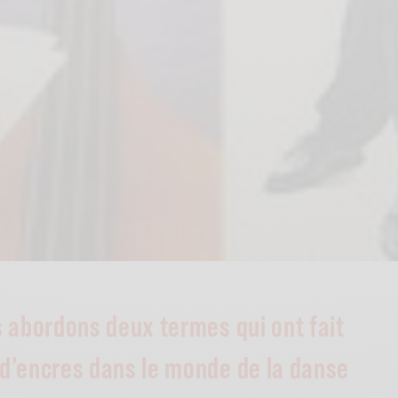
s abordons deux termes qui ont fait
d’encres dans le monde de la danse