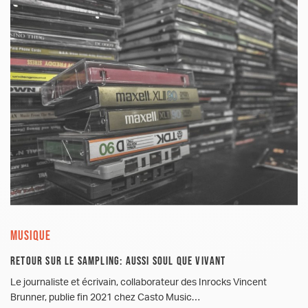
MUSIQUE
RETOUR SUR LE SAMPLING: AUSSI SOUL QUE VIVANT
Le journaliste et écrivain, collaborateur des Inrocks Vincent
Brunner, publie fin 2021 chez Casto Music…