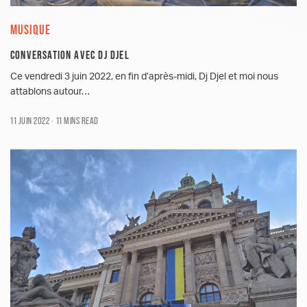
MUSIQUE
CONVERSATION AVEC DJ DJEL
Ce vendredi 3 juin 2022, en fin d’après-midi, Dj Djel et moi nous
attablons autour…
11 JUIN 2022
11 MINS READ