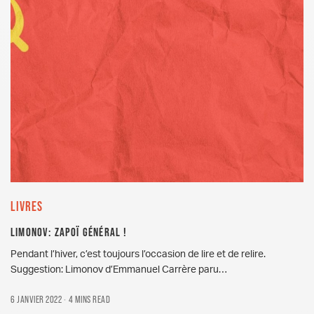
LIVRES
LIMONOV: ZAPOÏ GÉNÉRAL !
Pendant l’hiver, c’est toujours l’occasion de lire et de relire.
Suggestion: Limonov d’Emmanuel Carrère paru…
6 JANVIER 2022
4 MINS READ