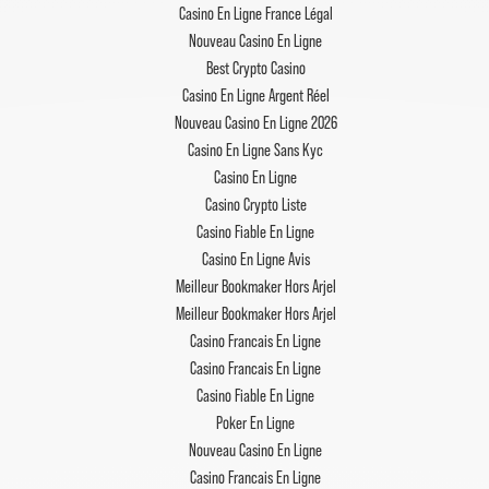
Casino En Ligne France Légal
Nouveau Casino En Ligne
Best Crypto Casino
Casino En Ligne Argent Réel
Nouveau Casino En Ligne 2026
Casino En Ligne Sans Kyc
Casino En Ligne
Casino Crypto Liste
Casino Fiable En Ligne
Casino En Ligne Avis
Meilleur Bookmaker Hors Arjel
Meilleur Bookmaker Hors Arjel
Casino Francais En Ligne
Casino Francais En Ligne
Casino Fiable En Ligne
Poker En Ligne
Nouveau Casino En Ligne
Casino Francais En Ligne