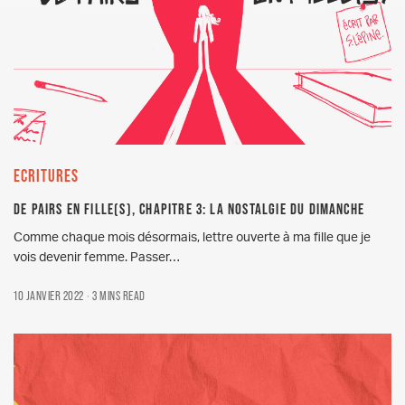
ECRITURES
DE PAIRS EN FILLE(S), CHAPITRE 3: LA NOSTALGIE DU DIMANCHE
Comme chaque mois désormais, lettre ouverte à ma fille que je
vois devenir femme. Passer…
10 JANVIER 2022
3 MINS READ