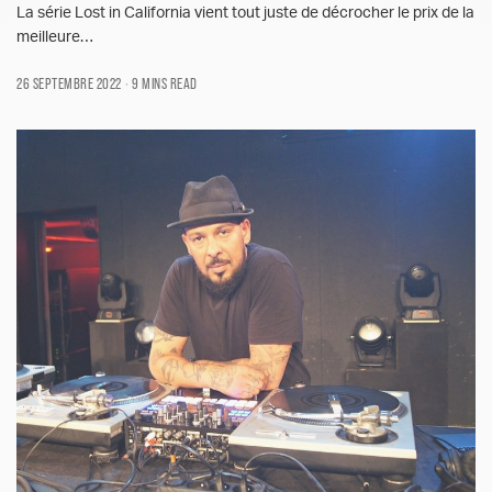
La série Lost in California vient tout juste de décrocher le prix de la
meilleure…
26 SEPTEMBRE 2022
9 MINS READ