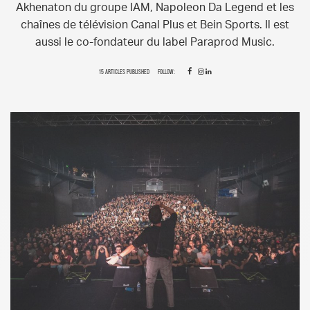
Akhenaton du groupe IAM, Napoleon Da Legend et les
chaînes de télévision Canal Plus et Bein Sports. Il est
aussi le co-fondateur du label Paraprod Music.
15 ARTICLES PUBLISHED
FOLLOW: