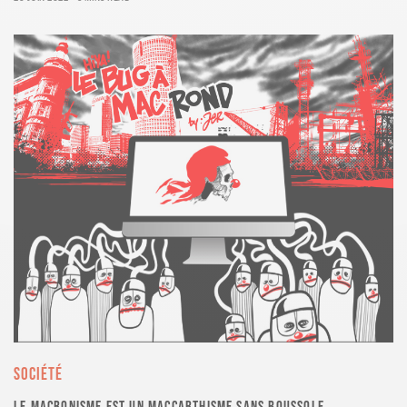
SOCIÉTÉ
LE MACRONISME EST UN MACCARTHISME SANS BOUSSOLE