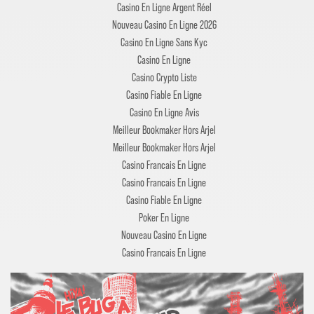
Casino En Ligne Argent Réel
Nouveau Casino En Ligne 2026
Casino En Ligne Sans Kyc
Casino En Ligne
Casino Crypto Liste
Casino Fiable En Ligne
Casino En Ligne Avis
Meilleur Bookmaker Hors Arjel
Meilleur Bookmaker Hors Arjel
Casino Francais En Ligne
Casino Francais En Ligne
Casino Fiable En Ligne
Poker En Ligne
Nouveau Casino En Ligne
Casino Francais En Ligne