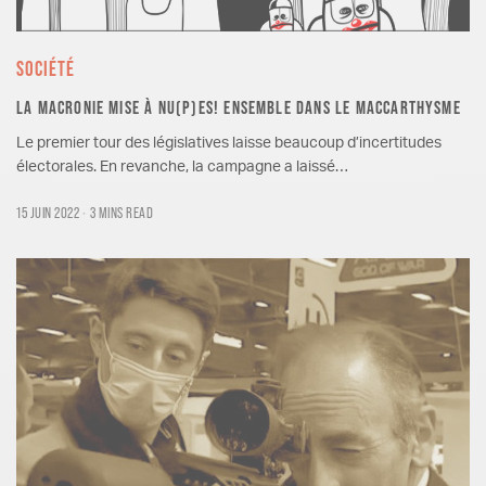
SOCIÉTÉ
LA MACRONIE MISE À NU(P)ES! ENSEMBLE DANS LE MACCARTHYSME
Le premier tour des législatives laisse beaucoup d’incertitudes
électorales. En revanche, la campagne a laissé…
15 JUIN 2022
3 MINS READ