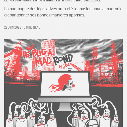
La campagne des législatives aura été l’occasion pour la macronie
d’abandonner ses bonnes manières apprises…
22 JUIN 2022
3 MINS READ