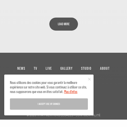
LOAD MORE
NEWS
TV
LIVE
GALLERY
STUDIO
ABOUT
Nous utilisons des cookies pour vous garantir la meilleure
expérience sur notre site web. Si vous continuez à utiliser ce site,
nous supposerons que vous en êtes satisfait.
Plus d'infos
I ACCEPT USE OF COOKIES
© 2020 HIYA! I
MENTIONS LÉGALES - CONFIDENTIALITÉ