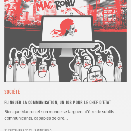
SOCIÉTÉ
FLINGUER LA COMMUNICATION, UN JOB POUR LE CHEF D’ÉTAT
Bien que Macron et son monde se targuent d’être de subtils
communicants, capables de dire…
21 SEPTEMBRE 2022
3 MINS READ