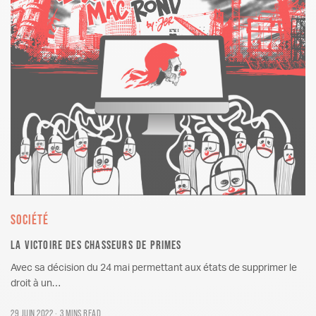
SOCIÉTÉ
LA VICTOIRE DES CHASSEURS DE PRIMES
Avec sa décision du 24 mai permettant aux états de supprimer le
droit à un…
29 JUIN 2022
3 MINS READ