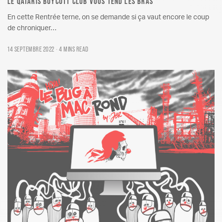
LE QATARIS BOYCOTT CLUB VOUS TEND LES BRAS
En cette Rentrée terne, on se demande si ça vaut encore le coup
de chroniquer…
14 SEPTEMBRE 2022
4 MINS READ