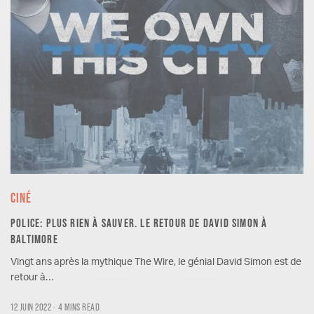
CINÉ
POLICE: PLUS RIEN À SAUVER. LE RETOUR DE DAVID SIMON À
BALTIMORE
Vingt ans après la mythique The Wire, le génial David Simon est de
retour à…
12 JUIN 2022
4 MINS READ