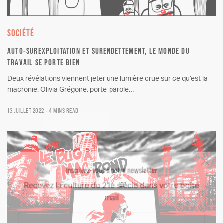
SOCIÉTÉ
AUTO-SUREXPLOITATION ET SURENDETTEMENT, LE MONDE DU
TRAVAIL SE PORTE BIEN
Deux révélations viennent jeter une lumière crue sur ce qu’est la
macronie. Olivia Grégoire, porte-parole…
13 JUILLET 2022
4 MINS READ
Inscrivez-vous à notre newsletter
Recevez la culture du 21e siècle dans votre boite
mail