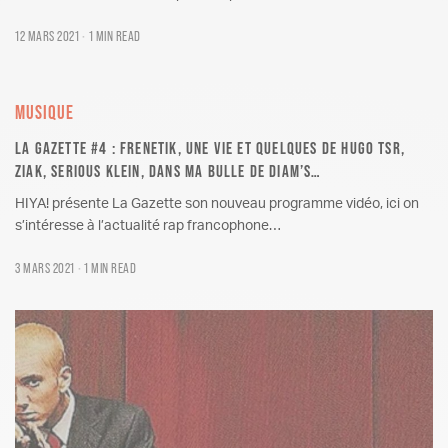
12 MARS 2021
1 MIN READ
MUSIQUE
LA GAZETTE #4 : FRENETIK, UNE VIE ET QUELQUES DE HUGO TSR,
ZIAK, SERIOUS KLEIN, DANS MA BULLE DE DIAM’S…
HIYA! présente La Gazette son nouveau programme vidéo, ici on
s’intéresse à l’actualité rap francophone…
3 MARS 2021
1 MIN READ