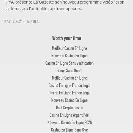
HIYA! présente La Gazette son nouveau programme vidéo, ici on
s’intéresse à l’actualité rap francophone…
2 AVRIL 2021
1 MIN READ
Worth your time
Meilleur Casino En Ligne
Nouveau Casino En Ligne
Casino En Ligne Sans Verification
Bonus Sans Depot
Meilleur Casino En Ligne
Casino En Ligne France Légal
Casino En Ligne France Légal
Nouveau Casino En Ligne
Best Crypto Casino
Casino En Ligne Argent Réel
Nouveau Casino En Ligne 2026
Casino En Ligne Sans Kyc