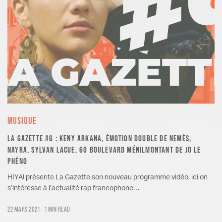
MUSIQUE
LA GAZETTE #6 : KENY ARKANA, ÉMOTION DOUBLE DE NEMÈS,
NAYRA, SYLVAN LACUE, 60 BOULEVARD MÉNILMONTANT DE JO LE
PHÉNO
HIYA! présente La Gazette son nouveau programme vidéo, ici on
s’intéresse à l’actualité rap francophone…
22 MARS 2021
1 MIN READ