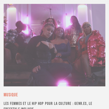
MUSIQUE
LES FEMMES ET LE HIP HOP POUR LA CULTURE : GENR.ES, LE
FREESTYLE INCLUSIF