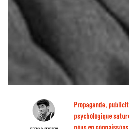
Propagande, publicit
psychologique sature
nous en connaissons