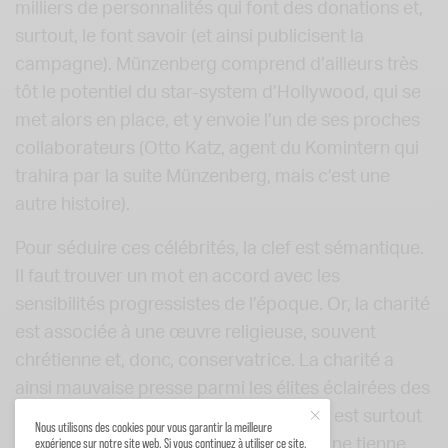
milliers de personnalités qui font des donations et,
surtout, le font savoir (et ainsi publicisent la
campagne). Münzenberg comprend d’ailleurs très
tôt le potentiel du star-system d’Hollywood, qui se
met alors en place, et y envoie l’un de ses proches
collaborateurs (Otto Katz, agent du Komintern qui
trahira par la suite Münzenberg, mais c’est une
autre histoire).
Pour séduire ces célébrités, la clef est sémantique.
Il faut trouver un mot en accord avec les
sensibilités progressistes de l’époque. Or, la charité
est associée à une œuvre religieuse, souvent
chrétienne et, donc, conservatrice. La charité a
ainsi mauvaise presse parmi les élites éclairées des
années 1920 (pour qui le christianisme est surtout
Nous utilisons des cookies pour vous garantir la meilleure
expérience sur notre site web. Si vous continuez à utiliser ce site,
un facteur d’obscurantisme). Qu’à cela ne tienne,