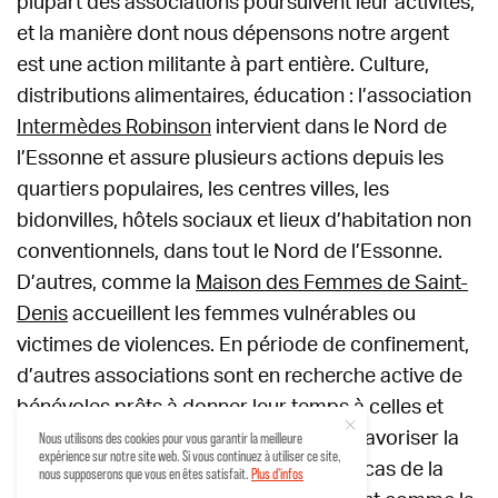
plupart des associations poursuivent leur activités,
et la manière dont nous dépensons notre argent
est une action militante à part entière. Culture,
distributions alimentaires, éducation : l’association
Intermèdes Robinson
intervient dans le Nord de
l’Essonne et assure plusieurs actions depuis les
quartiers populaires, les centres villes, les
bidonvilles, hôtels sociaux et lieux d’habitation non
conventionnels, dans tout le Nord de l’Essonne.
D’autres, comme la
Maison des Femmes de Saint-
Denis
accueillent les femmes vulnérables ou
victimes de violences. En période de confinement,
d’autres associations sont en recherche active de
bénévoles prêts à donner leur temps à celles et
ceux qui en ont le plus besoin, et ainsi favoriser la
Nous utilisons des cookies pour vous garantir la meilleure
expérience sur notre site web. Si vous continuez à utiliser ce site,
solidarité entre les personnes : c’est le cas de la
nous supposerons que vous en êtes satisfait.
Plus d'infos