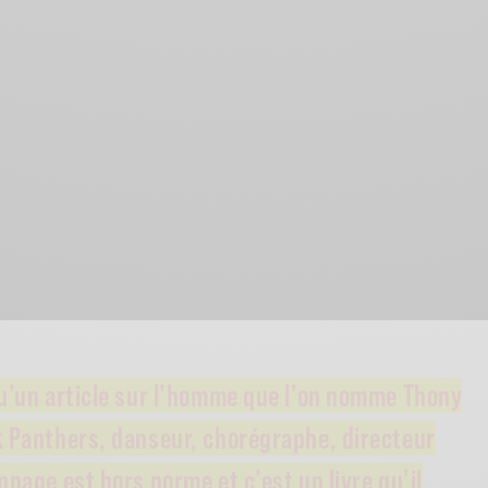
u’un article sur l’homme que l’on nomme Thony
 Panthers, danseur, chorégraphe, directeur
nage est hors norme et c’est un livre qu’il