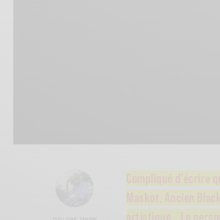
Compliqué d’écrire q
Maskot. Ancien Black
artistique… Le person