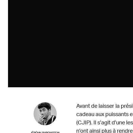
Avant de laisser la prés
cadeau aux puissants en
(CJIP). Il s’agit d’une l
n’ont ainsi plus à rendre