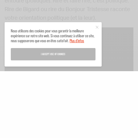
entoure (politique). Rire et faire rire, c’est politique.
Rire de Bigard ou rire du Bonjour Tristesse raconte
votre orientation politique (et la leur).
Nous utilisons des cookies pour vous garantir la meilleure
expérience sur notre site web. Si vous continuez à utiliser ce site,
nous supposerons que vous en êtes satisfait.
Plus d'infos
I ACCEPT USE OF COOKIES
Ainsi, si nous admettons avec
Nietzsche
que
«
l’homme souffre si profondément qu’il a dû
inventer le rire
» (qui reste assez mécanique et non
créé par l’humain cela dit en passant), c’est bien