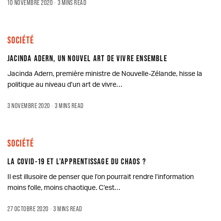
10 NOVEMBRE 2020
3 MINS READ
Inscrivez-vous à notre newsletter
Recevez la culture du 21e siècle dans votre boite
SOCIÉTÉ
mail
JACINDA ADERN, UN NOUVEL ART DE VIVRE ENSEMBLE
Jacinda Adern, première ministre de Nouvelle-Zélande, hisse la
politique au niveau d’un art de vivre…
SIGN UP
3 NOVEMBRE 2020
3 MINS READ
SOCIÉTÉ
LA COVID-19 ET L’APPRENTISSAGE DU CHAOS ?
Il est illusoire de penser que l’on pourrait rendre l’information
moins folle, moins chaotique. C’est…
27 OCTOBRE 2020
3 MINS READ