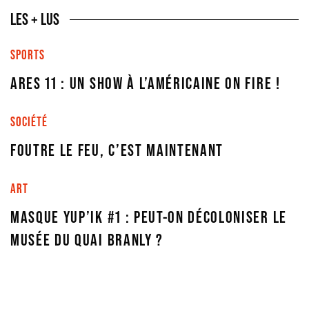
LES + LUS
SPORTS
ARES 11 : UN SHOW À L’AMÉRICAINE ON FIRE !
SOCIÉTÉ
FOUTRE LE FEU, C’EST MAINTENANT
ART
MASQUE YUP’IK #1 : PEUT-ON DÉCOLONISER LE
MUSÉE DU QUAI BRANLY ?