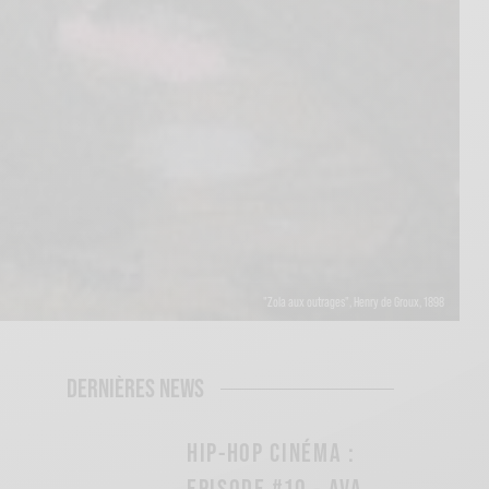
"Zola aux outrages", Henry de Groux, 1898
DERNIÈRES NEWS
HIP-HOP CINÉMA :
EPISODE #10 - AVA