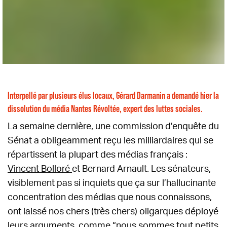
Interpellé par plusieurs élus locaux, Gérard Darmanin a demandé hier la
dissolution du média Nantes Révoltée, expert des luttes sociales.
La semaine dernière, une commission d’enquête du
Sénat a obligeamment reçu les milliardaires qui se
répartissent la plupart des médias français :
Vincent Bolloré
et Bernard Arnault. Les sénateurs,
visiblement pas si inquiets que ça sur l’hallucinante
concentration des médias que nous connaissons,
ont laissé nos chers (très chers) oligarques déployé
leurs arguments, comme “nous sommes tout petits