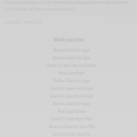
Dans une histoire de l’art féministe, philosophique et décoloniale,
La Création de Dieu comme femme…
3 MAI 2022
8 MINS READ
Worth your time
Meilleur Casino En Ligne
Nouveau Casino En Ligne
Casino En Ligne Sans Verification
Bonus Sans Depot
Meilleur Casino En Ligne
Casino En Ligne France Légal
Casino En Ligne France Légal
Nouveau Casino En Ligne
Best Crypto Casino
Casino En Ligne Argent Réel
Nouveau Casino En Ligne 2026
Casino En Ligne Sans Kyc