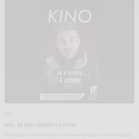
ART
KINO : UN JEUNE HUMORISTE À SUIVRE
Produit par Yassine Bellatar et Thomas Barbazan (comme Eklips),