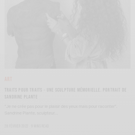
ART
TRAITS POUR TRAITS - UNE SCULPTURE MÉMORIELLE. PORTRAIT DE
SANDRINE PLANTE
“Je ne crée pas pour le plaisir des yeux mais pour raconter”.
Sandrine Plante, sculpteur…
28 FÉVRIER 2022
9 MINS READ