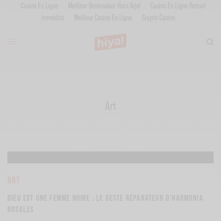
Casino En Ligne
Meilleur Bookmaker Hors Arjel
Casino En Ligne Retrait
Immédiat
Meilleur Casino En Ligne
Crypto Casino
Art
ART
DIEU EST UNE FEMME NOIRE : LE GESTE RÉPARATEUR D’HARMONIA
ROSALES