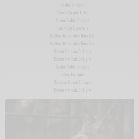
Casino En Ligne
Casino Crypto Liste
Casino Fiable En Ligne
Casino En Ligne Avis
Meilleur Bookmaker Hors Arjel
Meilleur Bookmaker Hors Arjel
Casino Francais En Ligne
Casino Francais En Ligne
Casino Fiable En Ligne
Poker En Ligne
Nouveau Casino En Ligne
Casino Francais En Ligne