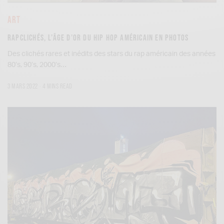
ART
RAPCLICHÉS, L’ÂGE D’OR DU HIP HOP AMÉRICAIN EN PHOTOS
Des clichés rares et inédits des stars du rap américain des années
80’s, 90’s, 2000’s…
3 MARS 2022
4 MINS READ