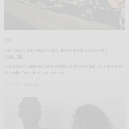
ART
UNE QUESTION DE LIMITES AVEC BERST ARTISTE GRAFFITI À
AUCKLAND.
D’origine chinoise, le graffiti artiste Berst peint depuis vingt ans en
Nouvelle-Zélande, et comme on…
1 MARS 2022
8 MINS READ